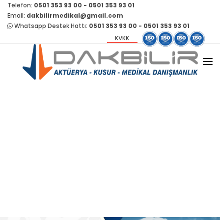
Telefon:
0501 353 93 00 - 0501 353 93 01
Email:
dakbilirmedikal@gmail.com
Whatsapp Destek Hattı:
0501 353 93 00 - 0501 353 93 01
KVKK
HAKKIMIZDA
HIZMETLERIMIZ
BAŞVURU
İÇTIHATLAR
ÖRNEK RAPORLAR
HESAPLAMALAR
DIĞER