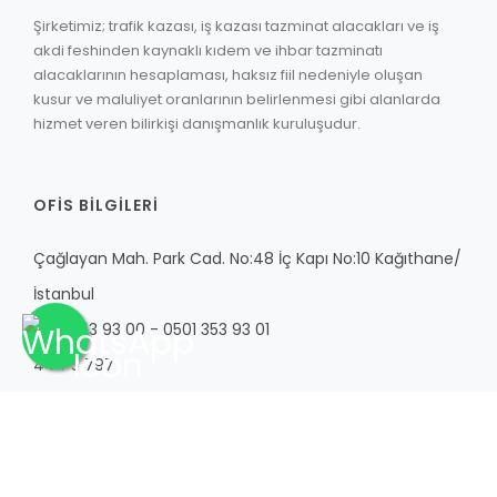
Şirketimiz; trafik kazası, iş kazası tazminat alacakları ve iş
akdi feshinden kaynaklı kıdem ve ihbar tazminatı
alacaklarının hesaplaması, haksız fiil nedeniyle oluşan
kusur ve maluliyet oranlarının belirlenmesi gibi alanlarda
hizmet veren bilirkişi danışmanlık kuruluşudur.
OFIS BILGILERI
Çağlayan Mah. Park Cad. No:48 İç Kapı No:10 Kağıthane/
İstanbul
0501 353 93 00 - 0501 353 93 01
444 5 797
dakbilirmedikal@gmail.com
Çalışma Saatleri: 8.30 – 18.30